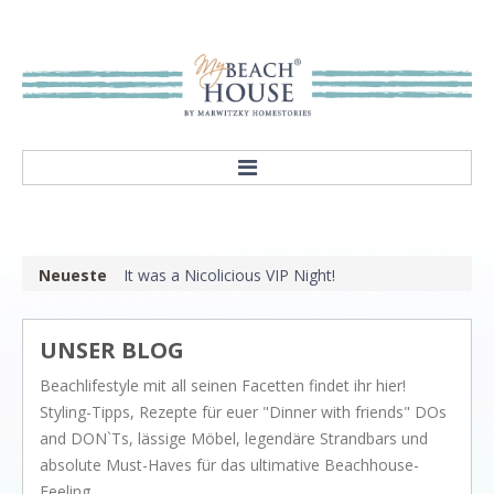
HOME
ABOUT
Neueste
It was a Nicolicious VIP Night!
Our mission
Showroom
UNSER BLOG
STYLES
Beachlifestyle mit all seinen Facetten findet ihr hier!
Rivièra Style
Styling-Tipps, Rezepte für euer "Dinner with friends" DOs
Hampton Style
and DON`Ts, lässige Möbel, legendäre Strandbars und
absolute Must-Haves für das ultimative Beachhouse-
Nordic Style
Feeling.