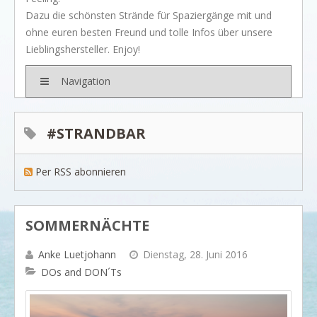
BRANDS
Dazu die schönsten Strände für Spaziergänge mit und
Rivièra Maison
ohne euren besten Freund und tolle Infos über unsere
Lieblingshersteller. Enjoy!
Ocean House
Gervasoni
Navigation
Neptune
Dash & Albert
#STRANDBAR
Ilse Jacobsen
Per RSS abonnieren
Artwood
PROJEKTE
SHOP
SOMMERNÄCHTE
BLOG
Anke Luetjohann
Dienstag, 28. Juni 2016
Legendäre Strandbars
DOs and DON´Ts
DOs and DON`Ts
Dinner with friends