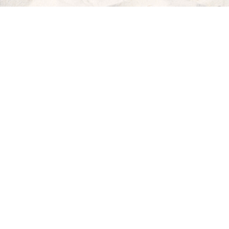
ICH
WILL
MEER!
MY BEACHHOUSE
fühlt sich gut an: lässiger Lifestyle, maritimes Flair,
relaxte Möbel von klassisch bis modern. Dazu die passenden Deco-
Musthaves, Blog-Tipps von der coolen Strandbar bis zum köstlichen
Rezept für dein "Dinner with Friends" und sogar noch die richtigen
Strandklamotten.
Holt dir dein Beachfeeling nach Hause!
INSTRAGRAM FEED