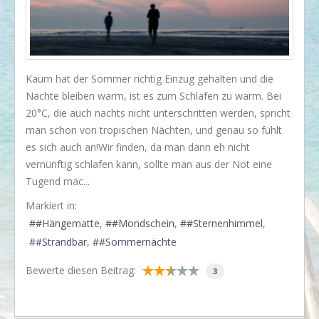
I love my dog!
Wusstet Ihr schon?
Behind the scenes...
Kaum hat der Sommer richtig Einzug gehalten und die
Enjoy!
Nächte bleiben warm, ist es zum Schlafen zu warm. Bei
20°C, die auch nachts nicht unterschritten werden, spricht
Events
man schon von tropischen Nächten, und genau so fühlt
Lässige Möbel
es sich auch an!Wir finden, da man dann eh nicht
vernünftig schlafen kann, sollte man aus der Not eine
Must have
Tugend mac...
Strände
Markiert in:
Styling
#Hängematte
#Mondschein
#Sternenhimmel
#Strandbar
#Sommernächte
Kramkiste
KONTAKT
Bewerte diesen Beitrag:
3
Kontaktformular