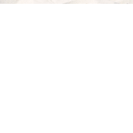
ICH
WILL
MEER!
MY BEACHHOUSE
fühlt sich gut an: lässiger Lifestyle, maritimes Flair,
relaxte Möbel von klassisch bis modern. Dazu die passenden Deco-
Musthaves, Blog-Tipps von der coolen Strandbar bis zum köstlichen
Rezept für dein "Dinner with Friends" und sogar noch die richtigen
Strandklamotten.
Holt dir dein Beachfeeling nach Hause!
INSTRAGRAM FEED