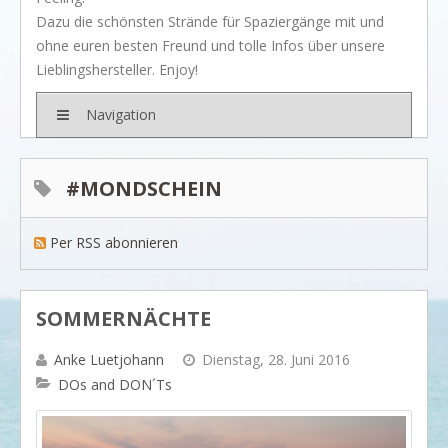
BRANDS
Dazu die schönsten Strände für Spaziergänge mit und
Rivièra Maison
ohne euren besten Freund und tolle Infos über unsere
Lieblingshersteller. Enjoy!
Ocean House
Gervasoni
Navigation
Neptune
Dash & Albert
#MONDSCHEIN
Ilse Jacobsen
Per RSS abonnieren
Artwood
PROJEKTE
SHOP
SOMMERNÄCHTE
BLOG
Anke Luetjohann
Dienstag, 28. Juni 2016
Legendäre Strandbars
DOs and DON´Ts
DOs and DON`Ts
Dinner with friends