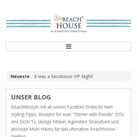
HOME
ABOUT
Neueste
It was a Nicolicious VIP Night!
Our mission
Showroom
UNSER BLOG
STYLES
Beachlifestyle mit all seinen Facetten findet ihr hier!
Rivièra Style
Styling-Tipps, Rezepte für euer "Dinner with friends" DOs
Hampton Style
and DON`Ts, lässige Möbel, legendäre Strandbars und
absolute Must-Haves für das ultimative Beachhouse-
Nordic Style
Feeling.