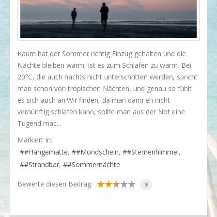
I love my dog!
Wusstet Ihr schon?
Behind the scenes...
Kaum hat der Sommer richtig Einzug gehalten und die
Enjoy!
Nächte bleiben warm, ist es zum Schlafen zu warm. Bei
20°C, die auch nachts nicht unterschritten werden, spricht
Events
man schon von tropischen Nächten, und genau so fühlt
Lässige Möbel
es sich auch an!Wir finden, da man dann eh nicht
vernünftig schlafen kann, sollte man aus der Not eine
Must have
Tugend mac...
Strände
Markiert in:
Styling
#Hängematte
#Mondschein
#Sternenhimmel
#Strandbar
#Sommernächte
Kramkiste
KONTAKT
Bewerte diesen Beitrag:
3
Kontaktformular