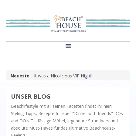
HOME
ABOUT
Neueste
It was a Nicolicious VIP Night!
Our mission
Showroom
UNSER BLOG
STYLES
Beachlifestyle mit all seinen Facetten findet ihr hier!
Rivièra Style
Styling-Tipps, Rezepte für euer "Dinner with friends" DOs
Hampton Style
and DON`Ts, lässige Möbel, legendäre Strandbars und
absolute Must-Haves für das ultimative Beachhouse-
Nordic Style
Feeling.