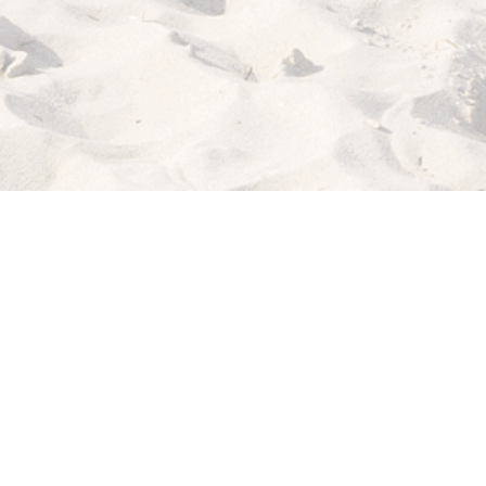
ICH
WILL
MEER!
MY BEACHHOUSE
fühlt sich gut an: lässiger Lifestyle, maritimes Flair,
relaxte Möbel von klassisch bis modern. Dazu die passenden Deco-
Musthaves, Blog-Tipps von der coolen Strandbar bis zum köstlichen
Rezept für dein "Dinner with Friends" und sogar noch die richtigen
Strandklamotten.
Holt dir dein Beachfeeling nach Hause!