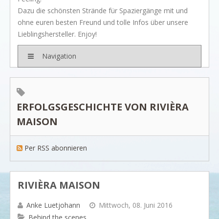
BRANDS
Dazu die schönsten Strände für Spaziergänge mit und
Rivièra Maison
ohne euren besten Freund und tolle Infos über unsere
Lieblingshersteller. Enjoy!
Ocean House
Gervasoni
Navigation
Neptune
Dash & Albert
ERFOLGSGESCHICHTE VON RIVIÈRA
Ilse Jacobsen
MAISON
Artwood
PROJEKTE
Per RSS abonnieren
SHOP
BLOG
Legendäre Strandbars
RIVIÈRA MAISON
DOs and DON`Ts
Anke Luetjohann
Mittwoch, 08. Juni 2016
Dinner with friends
Behind the scenes...