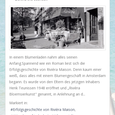
I love my dog!
Wusstet Ihr schon?
Behind the scenes...
Enjoy!
Events
Lässige Möbel
In einem Blumenladen nahm alles seinen
Must have
Anfang.Spannend wie ein Roman liest sich die
Erfolgsgeschichte von Rivièra Maison. Denn kaum einer
Strände
weiß, dass alles mit einem Blumengeschäft in Amsterdam
Styling
begann. Es wurde von den Eltern des jetzigen Inhabers
Henk Teunissen 1948 eröffnet und „Rivièra
Kramkiste
Bloemsierkunst" genannt, in Anlehnung an d...
KONTAKT
Markiert in:
Kontaktformular
Erfolgsgeschichte von Rivièra Maison