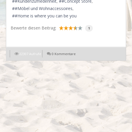
#Kundenzufriedenheit
#Concept Store
#Möbel und Wohnaccessoires
#Home is where you can be you
Bewerte diesen Beitrag:
1
22307 Aufrufe
0 Kommentare
EN