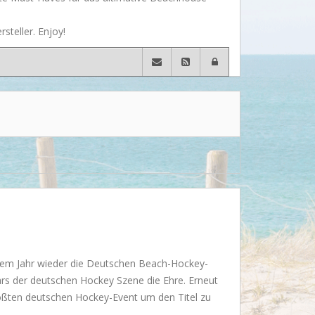
Wusstet Ihr schon?
steller. Enjoy!
Behind the scenes...
Enjoy!
Events
Lässige Möbel
Must have
Strände
Styling
Kramkiste
sem Jahr wieder die Deutschen Beach-Hockey-
ars der deutschen Hockey Szene die Ehre. Erneut
rößten deutschen Hockey-Event um den Titel zu