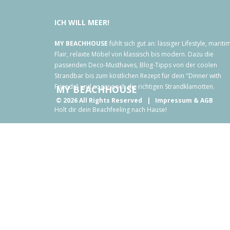
ICH
WILL
MEER!
MY BEACHHOUSE
fühlt sich gut an: lässiger Lifestyle, mariti
Flair, relaxte Möbel von klassisch bis modern. Dazu die
passenden Deco-Musthaves, Blog-Tipps von der coolen
Strandbar bis zum köstlichen Rezept für dein "Dinner with
Friends" und sogar noch die richtigen Strandklamotten.
MY BEACHHOUSE
©
2026
All Rights Reserved
Impressum
& AGB
Holt dir dein Beachfeeling nach Hause!