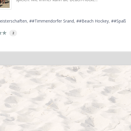
isterschaften
#Timmendorfer Srand
#Beach Hockey
#Spaß
2