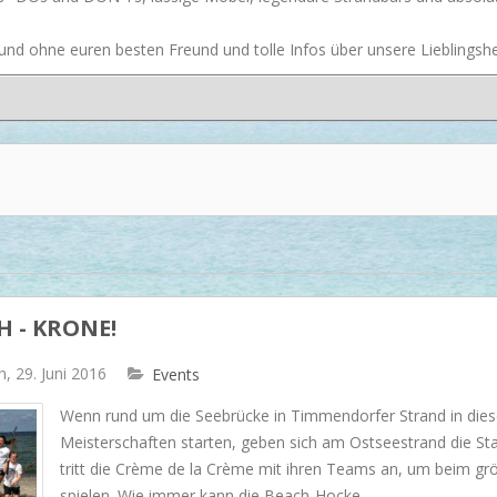
Dash & Albert
nd ohne euren besten Freund und tolle Infos über unsere Lieblingsher
Ilse Jacobsen
Artwood
H - KRONE!
, 29. Juni 2016
Events
​Wenn rund um die Seebrücke in Timmendorfer Strand in die
Meisterschaften starten, geben sich am Ostseestrand die St
tritt die Crème de la Crème mit ihren Teams an, um beim g
spielen. Wie immer kann die Beach-Hocke...