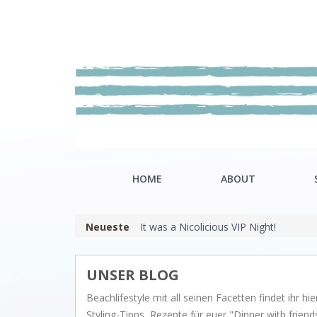
HOME
ABOUT
Neueste
It was a Nicolicious VIP Night!
Our mission
Riviè
Showroom
Hamp
UNSER BLOG
Nordi
Beachlifestyle mit all seinen Facetten findet ihr hier
Styling-Tipps, Rezepte für euer "Dinner with fri