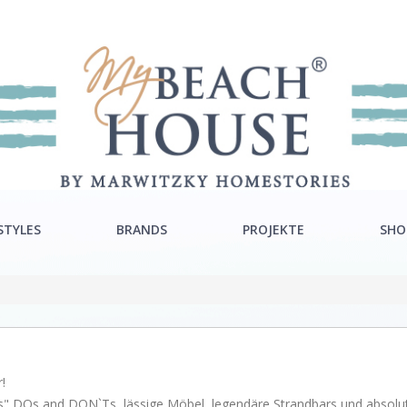
STYLES
BRANDS
PROJEKTE
SHO
ra Style
Rivièra Maison
ton Style
Ocean House
c Style
Gervasoni
!
Neptune
ends" DOs and DON`Ts, lässige Möbel, legendäre Strandbars und absol